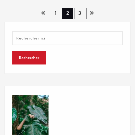
Pagination
1
2
3
des
publications