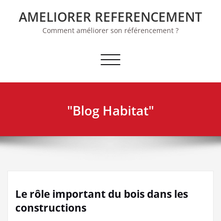
Skip
AMELIORER REFERENCEMENT
to
content
Comment améliorer son référencement ?
Afficher/masquer la navigation
"Blog Habitat"
Le rôle important du bois dans les
constructions