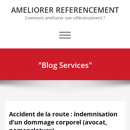
Skip
AMELIORER REFERENCEMENT
to
content
Comment améliorer son référencement ?
Afficher/masquer la navigation
"Blog Services"
Accident de la route : indemnisation
d’un dommage corporel (avocat,