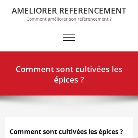
Skip
AMELIORER REFERENCEMENT
to
content
Comment améliorer son référencement ?
Afficher/masquer la navigation
Comment sont cultivées les
épices ?
Comment sont cultivées les épices ?