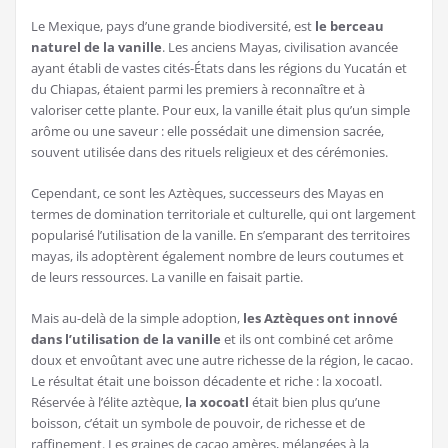
Le Mexique, pays d’une grande biodiversité, est
le berceau
naturel de la vanille
. Les anciens Mayas, civilisation avancée
ayant établi de vastes cités-États dans les régions du Yucatán et
du Chiapas, étaient parmi les premiers à reconnaître et à
valoriser cette plante. Pour eux, la vanille était plus qu’un simple
arôme ou une saveur : elle possédait une dimension sacrée,
souvent utilisée dans des rituels religieux et des cérémonies.
Cependant, ce sont les Aztèques, successeurs des Mayas en
termes de domination territoriale et culturelle, qui ont largement
popularisé l’utilisation de la vanille. En s’emparant des territoires
mayas, ils adoptèrent également nombre de leurs coutumes et
de leurs ressources. La vanille en faisait partie.
Mais au-delà de la simple adoption,
les Aztèques ont innové
dans l’utilisation de la vanille
et ils ont combiné cet arôme
doux et envoûtant avec une autre richesse de la région, le cacao.
Le résultat était une boisson décadente et riche : la xocoatl.
Réservée à l’élite aztèque,
la xocoatl
était bien plus qu’une
boisson, c’était un symbole de pouvoir, de richesse et de
raffinement. Les graines de cacao amères, mélangées à la