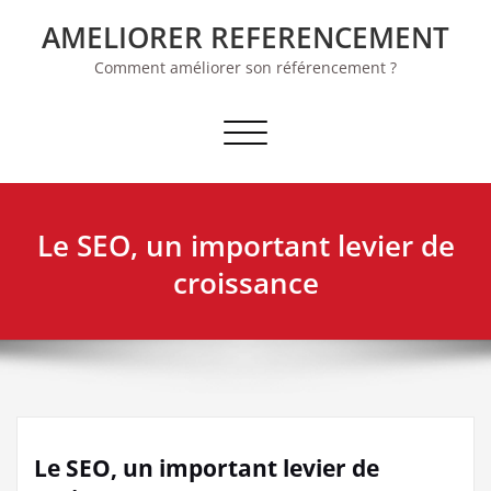
Skip
AMELIORER REFERENCEMENT
to
content
Comment améliorer son référencement ?
Afficher/masquer la navigation
Le SEO, un important levier de
croissance
Le SEO, un important levier de