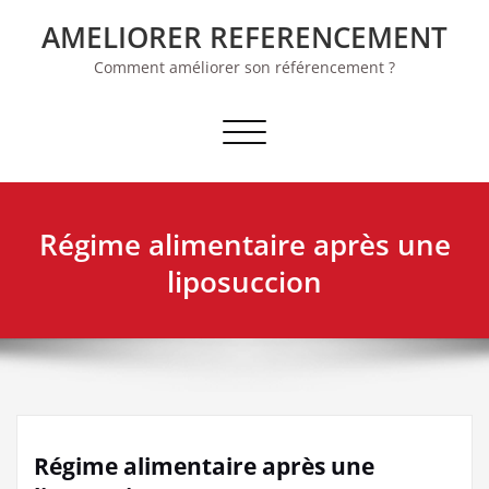
Skip
AMELIORER REFERENCEMENT
to
content
Comment améliorer son référencement ?
Afficher/masquer la navigation
Régime alimentaire après une
liposuccion
Régime alimentaire après une