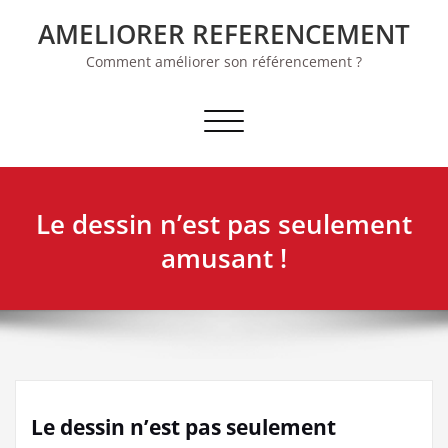
Skip
AMELIORER REFERENCEMENT
to
content
Comment améliorer son référencement ?
Afficher/masquer la navigation
Le dessin n’est pas seulement
amusant !
Le dessin n’est pas seulement