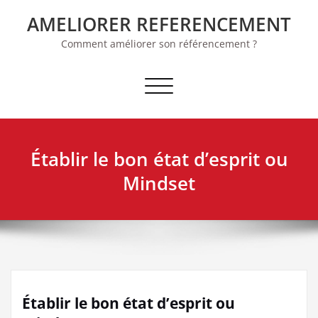
Skip
AMELIORER REFERENCEMENT
to
content
Comment améliorer son référencement ?
Afficher/masquer la navigation
Établir le bon état d’esprit ou
Mindset
Établir le bon état d’esprit ou