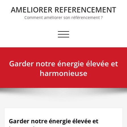
Skip
AMELIORER REFERENCEMENT
to
content
Comment améliorer son référencement ?
Afficher/masquer la navigation
Garder notre énergie élevée et
harmonieuse
Garder notre énergie élevée et