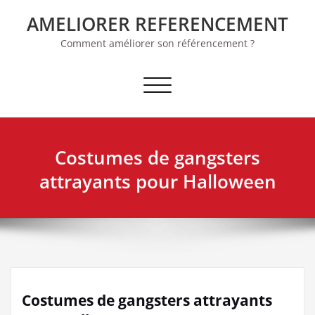
Skip
AMELIORER REFERENCEMENT
to
content
Comment améliorer son référencement ?
Afficher/masquer la navigation
Costumes de gangsters
attrayants pour Halloween
Costumes de gangsters attrayants