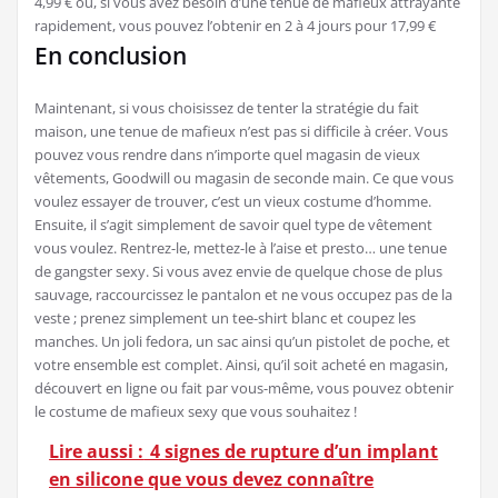
4,99 € ou, si vous avez besoin d’une tenue de mafieux attrayante
rapidement, vous pouvez l’obtenir en 2 à 4 jours pour 17,99 €
En conclusion
Maintenant, si vous choisissez de tenter la stratégie du fait
maison, une tenue de mafieux n’est pas si difficile à créer. Vous
pouvez vous rendre dans n’importe quel magasin de vieux
vêtements, Goodwill ou magasin de seconde main. Ce que vous
voulez essayer de trouver, c’est un vieux costume d’homme.
Ensuite, il s’agit simplement de savoir quel type de vêtement
vous voulez. Rentrez-le, mettez-le à l’aise et presto… une tenue
de gangster sexy. Si vous avez envie de quelque chose de plus
sauvage, raccourcissez le pantalon et ne vous occupez pas de la
veste ; prenez simplement un tee-shirt blanc et coupez les
manches. Un joli fedora, un sac ainsi qu’un pistolet de poche, et
votre ensemble est complet. Ainsi, qu’il soit acheté en magasin,
découvert en ligne ou fait par vous-même, vous pouvez obtenir
le costume de mafieux sexy que vous souhaitez !
Lire aussi :
4 signes de rupture d’un implant
en silicone que vous devez connaître