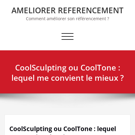
Skip
AMELIORER REFERENCEMENT
to
content
Comment améliorer son référencement ?
Afficher/masquer la navigation
CoolSculpting ou CoolTone :
lequel me convient le mieux ?
CoolSculpting ou CoolTone : lequel