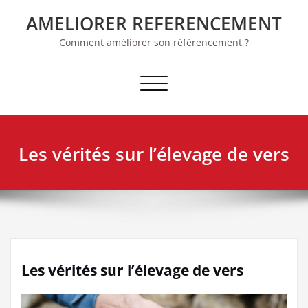
Skip
AMELIORER REFERENCEMENT
to
content
Comment améliorer son référencement ?
Afficher/masquer la navigation
Les vérités sur l’élevage de vers
Les vérités sur l’élevage de vers