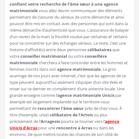
confiant votre recherche de l’âme sœur à une agence
matrimoniale
vous allez devoir communiquer des éléments
permettant de s’assurer du sérieux de votre démarche et ainsi
pouvoir être mis en contact avec des personnes qui sont dans la
même démarche d’authenticité que vous. L’assurance de balayer
d’un revers de la main la frivolité voulue par certaines et certains
pour se concentrer sur des échanges sérieux. Le reste, c’est une
histoire d’affinité(s) entre deux personnes
célibataires
que
votre
conseiller matrimonial
ou votre
conseillère
matrimoniale
cherchera à faire concorder entre les hommes et
femmes inscrits dans son
agence matrimoniale
. Le gros
avantage de nos jours avec Internet, c’est que les agences de ce
type peuvent aujourd’hui aisément s’équiper d’un site Web et
miser sur ce dernier en complément d’une antenne locale. Une
grande enseigne comme l’
agence matrimoniale Unicis
par
exemple est largement implantée sur le territoire vous
permettant de
rencontrer l’âme sœur
près de chez vous. À
titre d’exemple, un(e)
célibataire de l’Artois
ou plus
précisément de l’
Arrageois
pourra se tourner vers l’
agence
Unicis d’Arras
pour une
rencontre à Arras
ou dans les
environs. De quoi mettre toutes les chances de son côté de