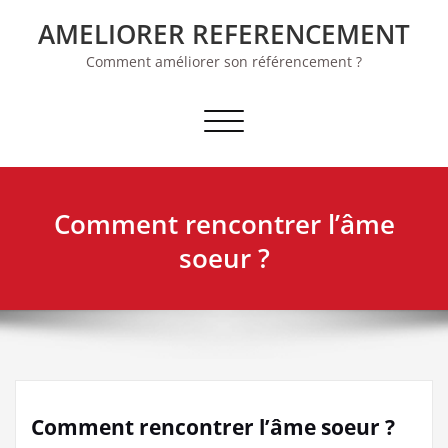
Skip
AMELIORER REFERENCEMENT
to
content
Comment améliorer son référencement ?
Afficher/masquer la navigation
Comment rencontrer l’âme
soeur ?
Comment rencontrer l’âme soeur ?